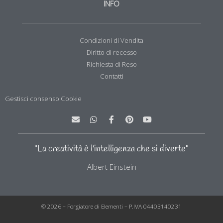
INFO
Condizioni di Vendita
Diritto di recesso
Richiesta di Reso
Contatti
Gestisci consenso Cookie
E
W
F
P
Y
n
h
a
i
o
v
a
c
n
u
e
t
e
t
t
l
s
b
e
u
"La creatività è l'intelligenza che si diverte"
o
a
o
r
b
p
p
o
e
e
Albert Einstein
e
p
k
s
-
t
f
© 2026 – Forgiatore di Elementi – P.IVA 04403140231