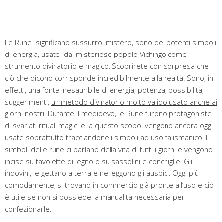
Le Rune significano sussurro, mistero, sono dei potenti simboli
di energia, usate dal misterioso popolo Vichingo come
strumento divinatorio e magico. Scoprirete con sorpresa che
ciò che dicono corrisponde incredibilmente alla realtà. Sono, in
effetti, una fonte inesauribile di energia, potenza, possibilità,
suggerimenti;
un metodo divinatorio molto valido usato anche ai
giorni nostri
. Durante il medioevo, le Rune furono protagoniste
di svariati rituali magici e, a questo scopo, vengono ancora oggi
usate soprattutto tracciandone i simboli ad uso talismanico. I
simboli delle rune ci parlano della vita di tutti i giorni e vengono
incise su tavolette di legno o su sassolini e conchiglie. Gli
indovini, le gettano a terra e ne leggono gli auspici. Oggi più
comodamente, si trovano in commercio già pronte all’uso e ciò
è utile se non si possiede la manualità necessaria per
confezionarle.