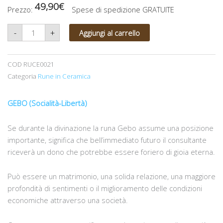
49,90
€
Prezzo:
Spese di spedizione GRATUITE
Runa
-
+
Aggiungi al carrello
in
ceramica
"Gebo"
quantità
COD
RUCE0021
Categoria
Rune in Ceramica
GEBO (Socialità-Libertà)
Se durante la divinazione la runa Gebo assume una posizione
importante, significa che bell’immediato futuro il consultante
riceverà un dono che potrebbe essere foriero di gioia eterna.
Può essere un matrimonio, una solida relazione, una maggiore
profondità di sentimenti o il miglioramento delle condizioni
economiche attraverso una società.