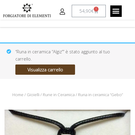
Vai
1
al
Carrello
54,90
€
contenuto
CREAZIONI A RICHIESTA
IL LABORAT
“Runa in ceramica “Algiz”” è stato aggiunto al tuo
carrello.
Visualizza carrello
Home
/
Gioielli
/
Rune in Ceramica
/ Runa in ceramica “Gebo”