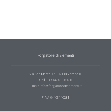
Forgiatore di Elementi
Via San Marco 37 – 37138 Verona IT
Cell. +39 347 01 96 406
E-mail: info@forgiatoredielementi.it
P.IVA 04403140231