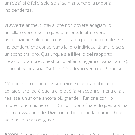
amicizia) si è felici solo se si sa mantenere la propria
indipendenza.
Vi avverte anche, tuttavia, che non dovete adagiarvi o
annullare voi stessi in questa unione. Infatti è vera
associazione solo quella costituita da persone complete e
indipendenti che conservano la loro individualità anche se si
uniscono tra loro. Qualunque sia il livello del rapporto
(relazioni d’amore, questioni di affari o legami di varia natura),
ricordatevi di lasciar “soffiare” fra di voi i venti del Paradiso.
C’è poi un altro tipo di associazione che ora dobbiamo
considerare, ed è quella che può farvi scoprire, mentre la si
realizza, un’unione ancora più grande – l’unione con l’Io
Supremo e l’unione con il Divino. II dono finale di questa Runa
è la realizzazione del Divino in tutto ciò che facciamo: Dio è
solo nelle relazioni giuste.
Amore:
l’amore è sicuramente corrisposto. Si è attratti da una