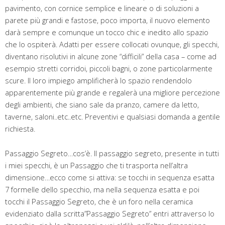
pavimento, con cornice semplice e lineare o di soluzioni a
parete più grandi e fastose, poco importa, il nuovo elemento
darà sempre e comunque un tocco chic e inedito allo spazio
che lo ospiterà. Adatti per essere collocati ovunque, gli specchi,
diventano risolutivi in alcune zone “difficili” della casa – come ad
esempio stretti corridoi, piccoli bagni, o zone particolarmente
scure. Il loro impiego amplificherà lo spazio rendendolo
apparentemente più grande e regalerà una migliore percezione
degli ambienti, che siano sale da pranzo, camere da letto,
taverne, saloni..etc..etc. Preventivi e qualsiasi domanda a gentile
richiesta.
Passaggio Segreto…cos’è. Il passaggio segreto, presente in tutti
i miei specchi, è un Passaggio che ti trasporta nell’altra
dimensione…ecco come si attiva: se tocchi in sequenza esatta
7 formelle dello specchio, ma nella sequenza esatta e poi
tocchi il Passaggio Segreto, che è un foro nella ceramica
evidenziato dalla scritta”Passaggio Segreto” entri attraverso lo