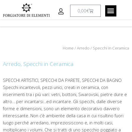
Vai
al
Carrello
0,00
€
contenuto
CREAZIONI A RICHIESTA
IL LABORATO
Home
/
Arredo
/ Specchi in Ceramica
Arredo
,
Specchi in Ceramica
SPECCHI ARTISTICI, SPECCHI DA PARETE, SPECCHI DA BAGNO
Specchi incantevoli, pezzi unici, creati in ceramica, con
inserimenti tra i più vari: vetri, bottoni, Swarovski, pietre dure e
altro… per incantarsi…ed incantare. Gli specchi, dalle diverse
forme e dimensioni, sono un elemento decorativo davvero
interessante. Non c’è ambiente della casa in cui risultino fuori
luogo perché arredano, impreziosiscono e, in molti casi,
moltiplicano i volumi. Che si tratti di uno specchio poggiato a