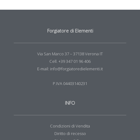
Forgiatore di Elementi
Via San Marco 37 – 37138 Verona IT
Cell. +39 347 01 96 406
E-mail: info@forgiatoredielementi.it
P.IVA 04403140231
INFO
Condizioni di Vendita
Diritto di recesso