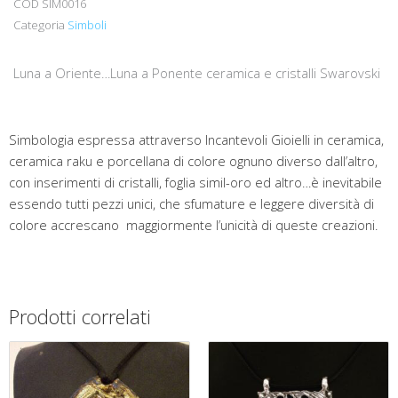
COD
SIM0016
in
ceramica
Categoria
Simboli
quantità
Luna a Oriente…Luna a Ponente ceramica e cristalli Swarovski
Simbologia espressa attraverso Incantevoli Gioielli in ceramica,
ceramica raku e porcellana di colore ognuno diverso dall’altro,
con inserimenti di cristalli, foglia simil-oro ed altro…è inevitabile
essendo tutti pezzi unici, che sfumature e leggere diversità di
colore accrescano maggiormente l’unicità di queste creazioni.
Prodotti correlati