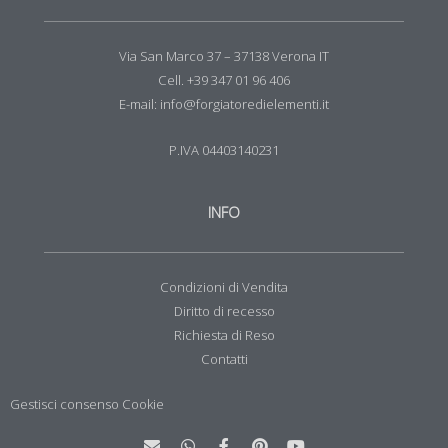
Via San Marco 37 – 37138 Verona IT
Cell. +39 347 01 96 406
E-mail: info@forgiatoredielementi.it
P.IVA 04403140231
INFO
Condizioni di Vendita
Diritto di recesso
Richiesta di Reso
Contatti
Gestisci consenso Cookie
E
W
F
P
Y