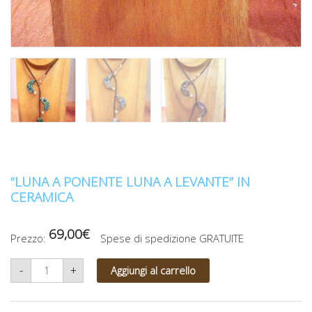
“LUNA A PONENTE LUNA A LEVANTE” IN
CERAMICA
69,00
€
Prezzo:
Spese di spedizione GRATUITE
"Luna
-
+
Aggiungi al carrello
a
Ponente
Luna
a
Levante"