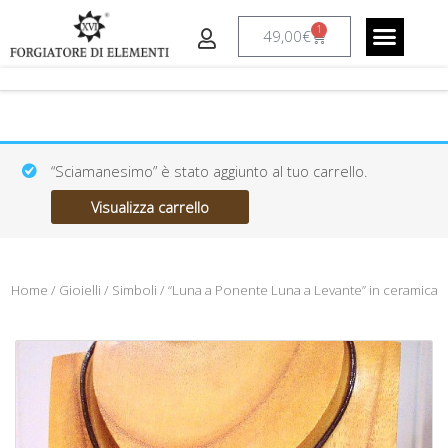
Vai
1
al
Carrello
49,00
€
contenuto
CREAZIONI A RICHIESTA
IL LABORAT
“Sciamanesimo” è stato aggiunto al tuo carrello.
Visualizza carrello
Home
/
Gioielli
/
Simboli
/ “Luna a Ponente Luna a Levante” in ceramica