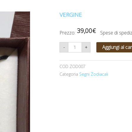
VERGINE
39,00
€
Prezzo:
Spese di sped
VERGINE
-
+
Aggiungi al car
quantità
COD
ZOD007
Categoria
Segni Zodiacali