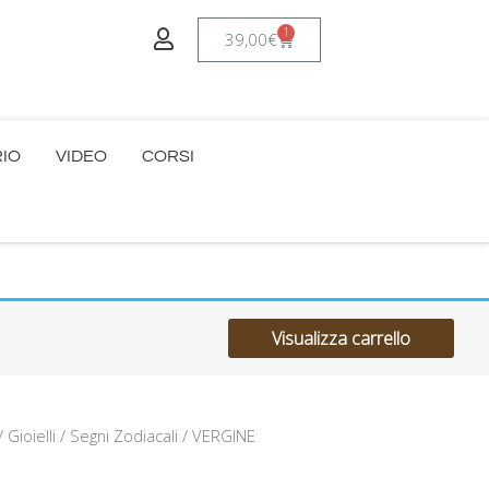
1
Carrello
39,00
€
RIO
VIDEO
CORSI
Visualizza carrello
/
Gioielli
/
Segni Zodiacali
/ VERGINE