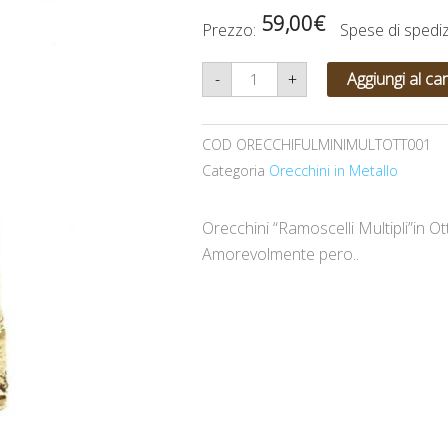
59,00
€
Prezzo:
Spese di sped
Orecchini
-
+
Aggiungi al car
"Fulmini
Multipli"in
Ottone
martellati...Amorevolmente
COD
ORECCHIFULMINIMULTOTT001
però..
quantità
Categoria
Orecchini in Metallo
Orecchini “Ramoscelli Multipli”in Ot
Amorevolmente pero..