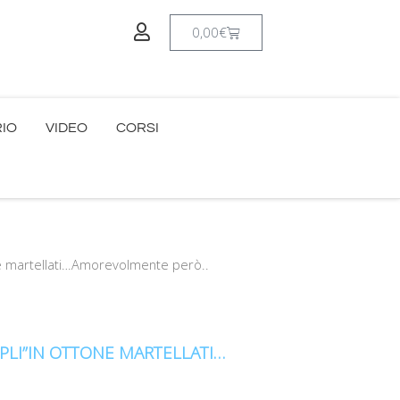
Carrello
0,00
€
RIO
VIDEO
CORSI
one martellati…Amorevolmente però..
PLI”IN OTTONE MARTELLATI…