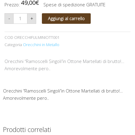
49,00
€
Prezzo:
Spese di spedizione GRATUITE
Orecchini
-
+
Aggiungi al carrello
"Fulmini
Singoli"in
Ottone
martellati...Amorevolmente
però..
COD
ORECCHIFULMINIOTT001
quantità
Categoria
Orecchini in Metallo
Orecchini “Ramoscelli Singoli”in Ottone Martellati di brutto!…
Amorevolmente pero..
Orecchini “Ramoscelli Singoli”in Ottone Martellati di brutto!…
Amorevolmente pero..
Prodotti correlati