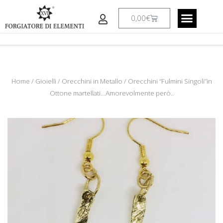
Vai
al
Carrello
0,00
€
contenuto
CREAZIONI A RICHIESTA
IL LABORATO
Home
/
Gioielli
/
Orecchini in Metallo
/ Orecchini “Fulmini Singoli”in
Ottone martellati…Amorevolmente però..