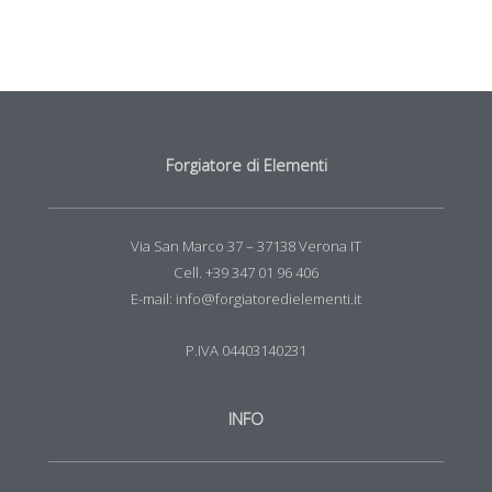
Forgiatore di Elementi
Via San Marco 37 – 37138 Verona IT
Cell. +39 347 01 96 406
E-mail: info@forgiatoredielementi.it
P.IVA 04403140231
INFO