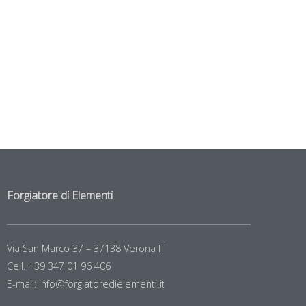
Forgiatore di Elementi
Via San Marco 37 – 37138 Verona IT
Cell. +39 347 01 96 406
E-mail: info@forgiatoredielementi.it