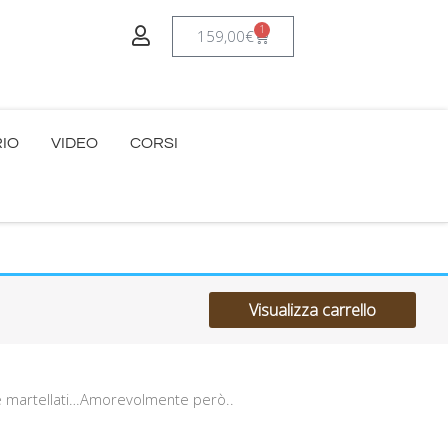
1
Carrello
159,00
€
RIO
VIDEO
CORSI
Visualizza carrello
one martellati…Amorevolmente però..