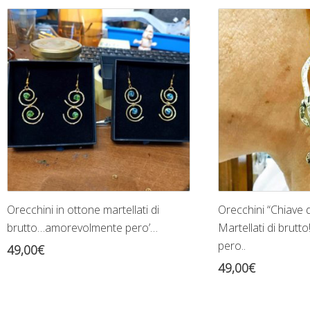
Orecchini in ottone martellati di
Orecchini “Chiave d
brutto…amorevolmente pero’…
Martellati di brut
pero..
49,00
€
49,00
€