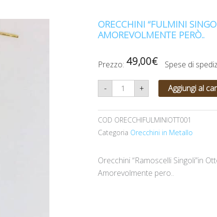
ORECCHINI “FULMINI SINGO
AMOREVOLMENTE PERÒ..
49,00
€
Prezzo:
Spese di sped
Orecchini
-
+
Aggiungi al car
"Fulmini
Singoli"in
Ottone
martellati...Amorevolmente
COD
ORECCHIFULMINIOTT001
però..
quantità
Categoria
Orecchini in Metallo
Orecchini “Ramoscelli Singoli”in Ott
Amorevolmente pero..