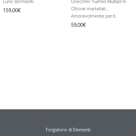
Lune dormienti
Orecchini “Fulmini Multipli”in
Ottone martellati…
159,00
€
Amorevolmente però..
59,00
€
Forgiatore di Elementi