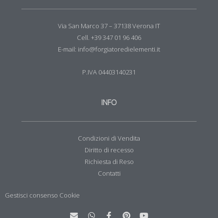
Via San Marco 37 – 37138 Verona IT
Cell. +39 347 01 96 406
E-mail: info@forgiatoredielementi.it
P.IVA 04403140231
INFO
Condizioni di Vendita
Diritto di recesso
Richiesta di Reso
Contatti
Gestisci consenso Cookie
E
W
F
P
Y
n
h
a
i
o