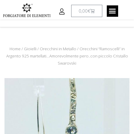
Vai
al
Carrello
0,00
€
contenuto
CREAZIONI A RICHIESTA
IL LABORATO
Home
/
Gioielli
/
Orecchini in Metallo
/ Orecchini “Ramoscelli” in
Argento 925 martellati…Amorevolmente pero..con piccolo Cristallo
Swarovski