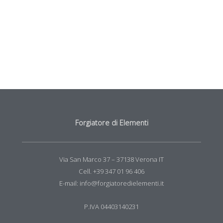
Forgiatore di Elementi
Via San Marco 37 – 37138 Verona IT
Cell. +39 347 01 96 406
E-mail: info@forgiatoredielementi.it
P.IVA 04403140231