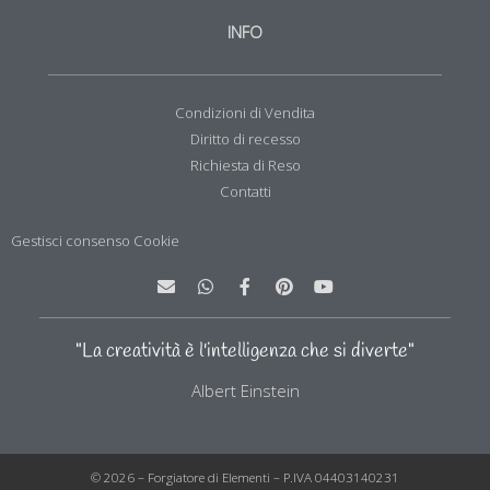
INFO
Condizioni di Vendita
Diritto di recesso
Richiesta di Reso
Contatti
Gestisci consenso Cookie
E
W
F
P
Y
n
h
a
i
o
v
a
c
n
u
e
t
e
t
t
l
s
b
e
u
"La creatività è l'intelligenza che si diverte"
o
a
o
r
b
p
p
o
e
e
Albert Einstein
e
p
k
s
-
t
f
© 2026 – Forgiatore di Elementi – P.IVA 04403140231