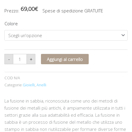
69,00
€
Prezzo:
Spese di spedizione GRATUITE
Anello
Colore
in
ottone
e
zirconia
cubica,
realizzato
con
la
tecnica
-
+
Aggiungi al carrello
della
fusione
con
la
COD
N/A
sabbia
quantità
Categorie
Gioielli
,
Anelli
La fusione in sabbia, riconosciuta come uno dei metodi di
fusione dei metalli più antichi, è ampiamente utilizzata in tutti i
settori grazie alla sua adattabilità ed efficacia. La fusione in
sabbia è un processo di fusione del metallo che utilizza uno
stampo in sabbia non riutilizzabile per formare diverse forme