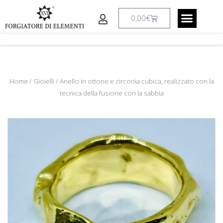
Vai
al
Carrello
0,00
€
contenuto
CREAZIONI A RICHIESTA
IL LABORATO
Home
/
Gioielli
/ Anello in ottone e zirconia cubica, realizzato con la
tecnica della fusione con la sabbia