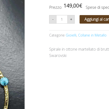
149,00
€
Prezzo:
Spese di spe
Spirale
-
+
Aggiungi al car
in
ottone
martellato
di
Categorie
Gioielli
,
Collane in Metallo
brutto!...amorevolmente
però
con
Swarovski
Spirale in ottone martellato di b
quantità
Swarovski