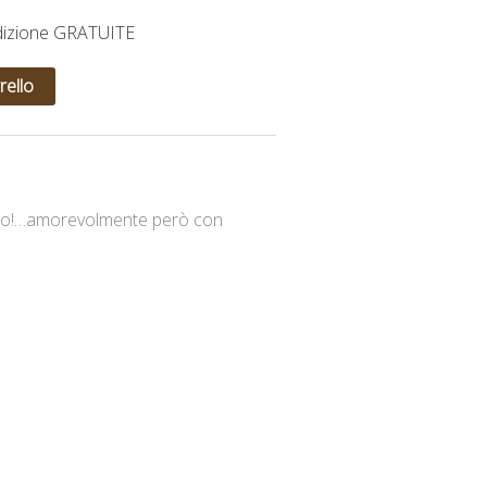
dizione GRATUITE
rello
rutto!…amorevolmente però con