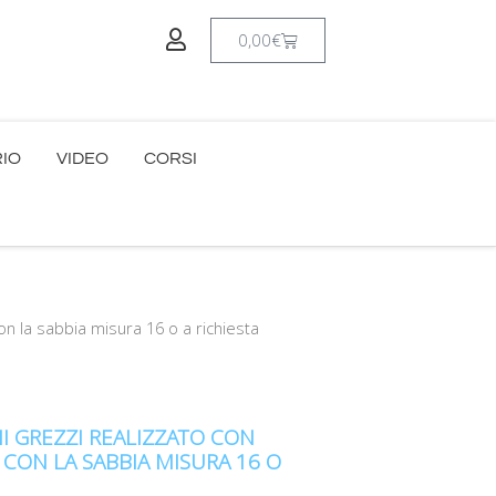
Carrello
0,00
€
RIO
VIDEO
CORSI
con la sabbia misura 16 o a richiesta
I GREZZI REALIZZATO CON
 CON LA SABBIA MISURA 16 O