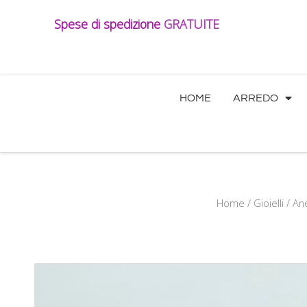
Vai
Spese di spedizione
GRATUITE
al
contenuto
HOME
ARREDO
Home
/
Gioielli
/ Ane