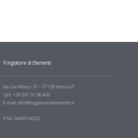
Forgiatore di Elementi
Via San Marco 37 – 37138 Verona IT
Cell. +39 347 01 96 406
E-mail: info@forgiatoredielementi.it
P.IVA 04403140231