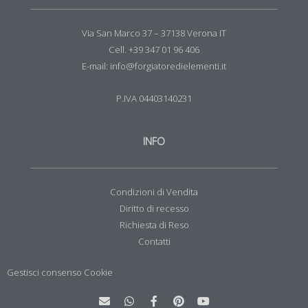
Via San Marco 37 – 37138 Verona IT
Cell. +39 347 01 96 406
E-mail: info@forgiatoredielementi.it
P.IVA 04403140231
INFO
Condizioni di Vendita
Diritto di recesso
Richiesta di Reso
Contatti
Gestisci consenso Cookie
E
W
F
P
Y
n
h
a
i
o