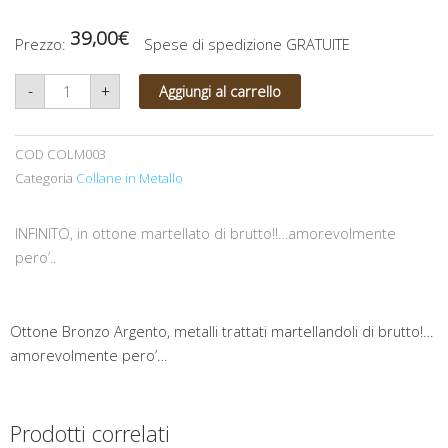
39,00
€
Prezzo:
Spese di spedizione GRATUITE
Collana
-
+
Aggiungi al carrello
"Infinito
e
oltre"
in
ottone
COD
COLM003
martellata...Amorevolmente
pero'
Categoria
Collane in Metallo
quantità
INFINITO, in ottone martellato di brutto!!…amorevolmente
pero’..
Ottone Bronzo Argento, metalli trattati martellandoli di brutto!…
amorevolmente pero’…
Prodotti correlati