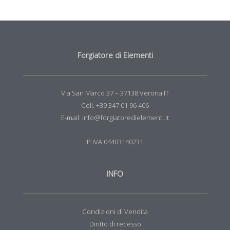
Forgiatore di Elementi
Via San Marco 37 – 37138 Verona IT
Cell. +39 347 01 96 406
E-mail: info@forgiatoredielementi.it
P.IVA 04403140231
INFO
Condizioni di Vendita
Diritto di recesso