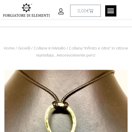
Vai
al
Carrello
0,00
€
contenuto
CREAZIONI A RICHIESTA
IL LABORATO
Home
/
Gioielli
/
Collane in Metallo
/ Collana “Infinito e oltre” in ottone
martellata…Amorevolmente pero’