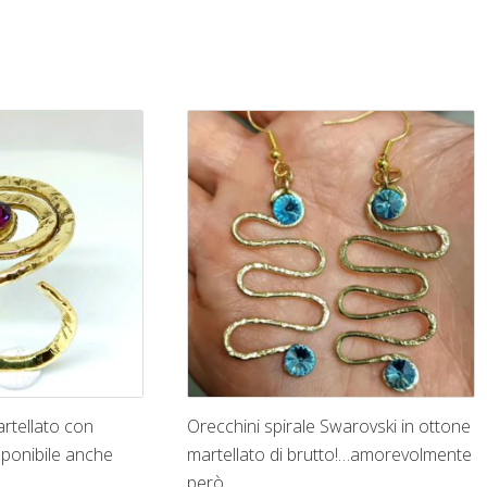
artellato con
Orecchini spirale Swarovski in ottone
sponibile anche
martellato di brutto!…amorevolmente
però..