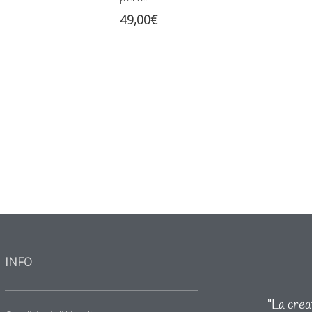
49,00
€
INFO
"La creat