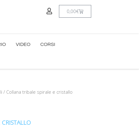
Carrello
0,00
€
RIO
VIDEO
CORSI
li
/ Collana tribale spirale e cristallo
E CRISTALLO