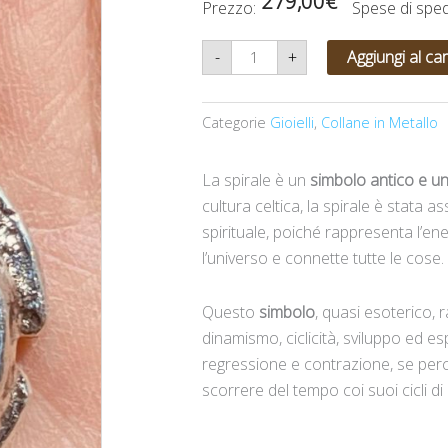
279,00
€
Prezzo:
Spese di spe
Collana
-
+
Aggiungi al car
tribale
spirale
e
cristallo
Categorie
Gioielli
,
Collane in Metallo
quantità
La spirale è un
simbolo antico e un
cultura celtica, la spirale è stata 
spirituale, poiché rappresenta l’en
l’universo e connette tutte le cose.
Questo
simbolo
, quasi esoterico, r
dinamismo, ciclicità, sviluppo ed 
regressione e contrazione, se perc
scorrere del tempo coi suoi cicli