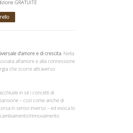
dizione GRATUITE
rello
iversale d’amore e di crescita
. Nella
associata all’amore e alla connessione
ergia che scorre attraverso
acchiude in sé i concetti di
espansione – così come anche di
orsa in senso inverso – ed evoca lo
 di cambiamento/rinnovamento.