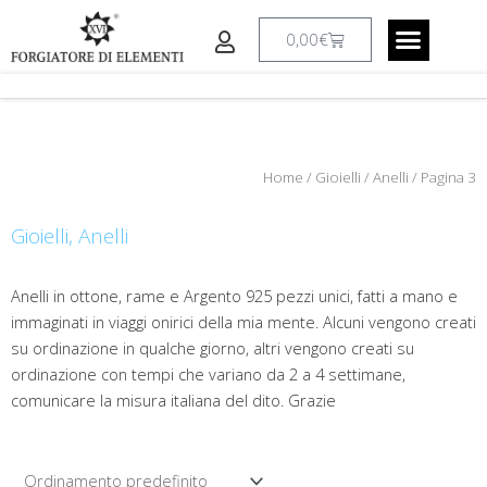
Vai
al
Carrello
0,00
€
contenuto
CREAZIONI A RICHIESTA
IL LABORATO
Home
/
Gioielli
/
Anelli
/ Pagina 3
Gioielli
,
Anelli
Anelli in ottone, rame e Argento 925 pezzi unici, fatti a mano e
immaginati in viaggi onirici della mia mente. Alcuni vengono creati
su ordinazione in qualche giorno, altri vengono creati su
ordinazione con tempi che variano da 2 a 4 settimane,
comunicare la misura italiana del dito. Grazie