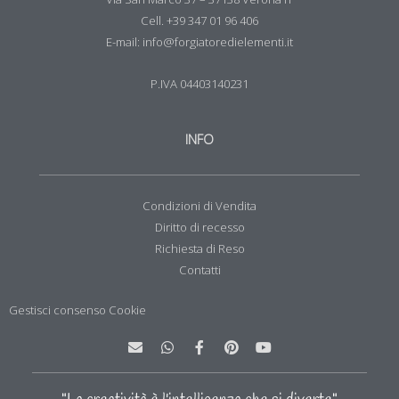
Cell. +39 347 01 96 406
E-mail: info@forgiatoredielementi.it
P.IVA 04403140231
INFO
Condizioni di Vendita
Diritto di recesso
Richiesta di Reso
Contatti
Gestisci consenso Cookie
E
W
F
P
Y
n
h
a
i
o
v
a
c
n
u
e
t
e
t
t
l
s
b
e
u