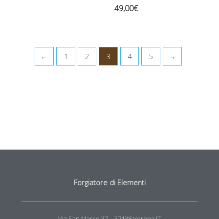
49,00
€
←
1
2
3
4
5
→
Forgiatore di Elementi
Via San Marco 37 – 37138 Verona IT