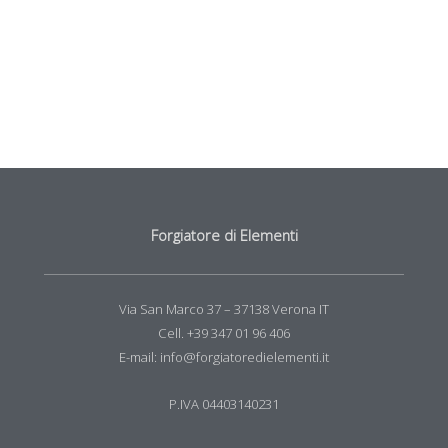
Forgiatore di Elementi
Via San Marco 37 – 37138 Verona IT
Cell. +39 347 01 96 406
E-mail: info@forgiatoredielementi.it
P.IVA 04403140231