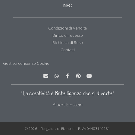
INFO
Condizioni di Vendita
Diritto di recesso
Richiesta di Reso
Contatti
Gestisci consenso Cookie
E
W
F
P
Y
n
h
a
i
o
v
a
c
n
u
e
t
e
t
t
l
s
b
e
u
"La creatività è l'intelligenza che si diverte"
o
a
o
r
b
p
p
o
e
e
Albert Einstein
e
p
k
s
-
t
f
© 2026 – Forgiatore di Elementi – P.IVA 04403140231