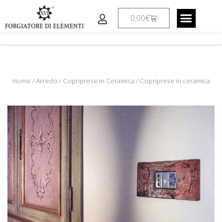
Vai
al
Carrello
0,00
€
contenuto
CREAZIONI A RICHIESTA
IL LABORATO
Home
/
Arredo
/
Copriprese in Ceramica
/ Copriprese in ceramica