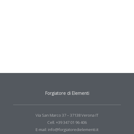
Forgiatore di Elementi
Via San Marco 37 – 37138 Verona IT
Cell. +39 347 01 96 406
E-mail: info@forgiatoredielementi.it