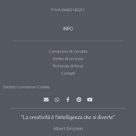
P.IVA 04403140231
INFO
Condizioni di Vendita
Diritto di recesso
Richiesta di Reso
Contatti
Gestisci consenso Cookie
E
W
F
P
Y
n
h
a
i
o
v
a
c
n
u
e
t
e
t
t
l
s
b
e
u
"La creatività è l'intelligenza che si diverte"
o
a
o
r
b
p
p
o
e
e
Albert Einstein
e
p
k
s
-
t