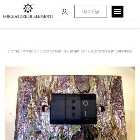
Vai
al
Carrello
0,00
€
contenuto
CREAZIONI A RICHIESTA
IL LABORATO
Home
/
Arredo
/
Copriprese in Ceramica
/ Copriprese in ceramica